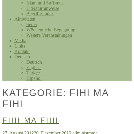
Islam und Sufismus
Literaturhinweise
Begriffe Index
Aktivitäten
Sema
Wöchentliche Begegnung
Weitere Veranstaltungen
Media
Links
Kontakt
Deutsch
Deutsch
English
Türkçe
Español
KATEGORIE:
FIHI MA
FIHI
FIHI MA FIHI
27. August 2012
20. Dezember 2019
administrator