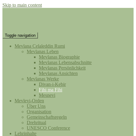
Skip to main content
Toggle navigation
Mevlana Celaleddin Rumi
Mevlanas Leben
Mevlanas Biographie
Mevlanas Lebensabschnitte
Mevlanas Persönlichkeit
Mevlanas Ansichten
Mevlanas Werke
Divan-i-Kebir
Fihi ma Fihi
Mesnevi
Mevlevi-Orden
Über Uns
Organisation
Gemeinschaftsregeln
Drehritual
UNESCO Conference
Lehrinhalte